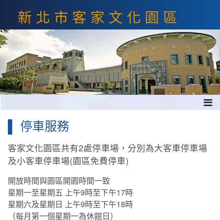
跳
新北市客家文化園區
到
主
要
內
容
區
塊
停車服務
客家文化園區共有2處停車場，分別為大客車停車場
及小客車停車場(園區免費停車)
開放時間與園區開園時間一致
星期一至星期五 上午9時至下午17時
星期六及星期日 上午9時至下午18時
（每月第一個星期一為休館日）